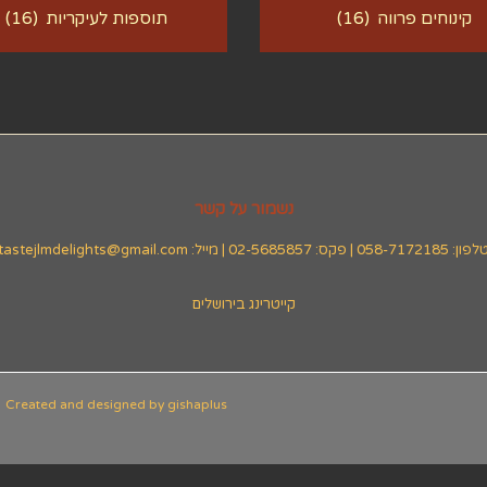
קינוחים פרווה
(16)
תוספות לעיקריות
(16)
נשמור על קשר
ן: 058-7172185 | פקס: 02-5685857 | מייל: tastejlmdelights@gmail.com
קייטרינג בירושלים
Created and designed by
gishaplus